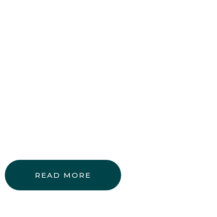
Nous opérons dans plusieurs
marchés, apportant à chacun des
solutions de haute qualité et une
expertise technique très
performante
READ MORE