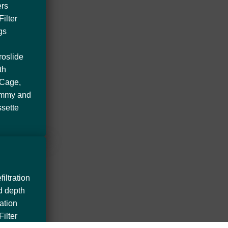
ters
Filter
gs
roslide
th
Cage,
mmy and
ssette
filtration
d depth
tration
Filter