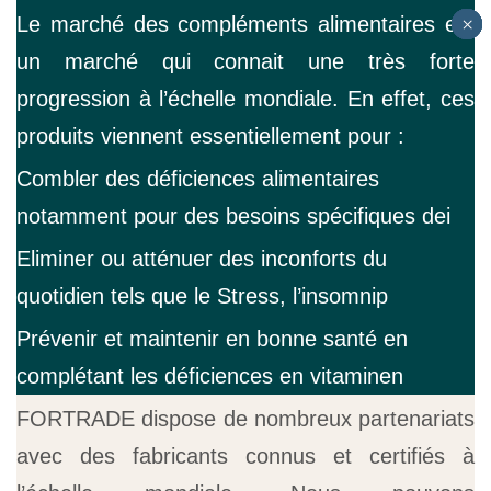
Le marché des compléments alimentaires est
Accueil
×
×
×
×
×
×
×
×
A PROPOS DE FORTRADE
un marché qui connait une très forte
NOS MARCHÉS
progression à l’échelle mondiale. En effet, ces
Contactez-nous
produits viennent essentiellement pour :
English
Combler des déficiences alimentaires
notamment pour des besoins spécifiques
destinés à des c
Eliminer ou atténuer des inconforts du
quotidien tels que le Stress, l’insomnie, la
digestio
Prévenir et maintenir en bonne santé en
complétant les déficiences en vitamines, en
minéraux