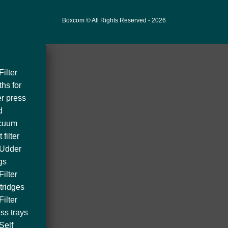
Boxcom
© All Rights Reserved - 2
026
Filter
ths for
ter press
d
cuum
t filter
Udder
gs
Filter
tridges
Filter
ss trays
Self