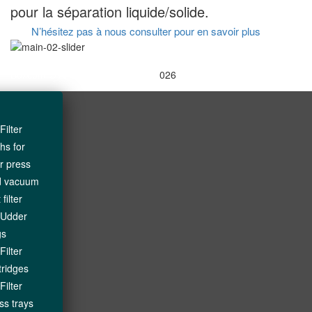
pour la séparation liquide/solide.
N’hésitez pas à nous consulter pour en savoir plus
Boxcom
© All Rights Reserved - 2
026
Filter
ths for
ter press
d vacuum
 filter
Udder
gs
Filter
tridges
Filter
ss trays