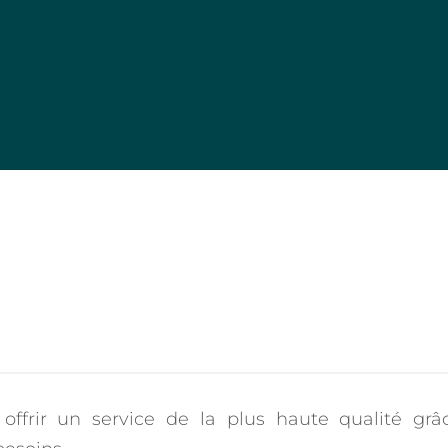
Accueil
A PROPOS DE FORTRADE
NOS MARCHÉS
Contactez-nous
English
frir un service de la plus haute qualité grâce