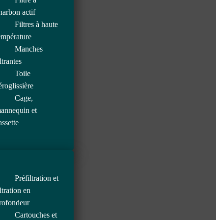
harbon actif
Filtres à haute
empérature
Manches
iltrantes
Toile
éroglissière
Cage,
annequin et
assette
Préfiltration et
iltration en
rofondeur
Cartouches et