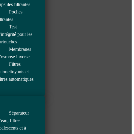
apsules filtrantes
Poches
iltrantes
Test
’intégrité pour les
artouches
Membranes
’osmose inverse
Filtres
utonettoyants et
iltres automatiques
Séparateur
’eau, filtres
oalescents et à