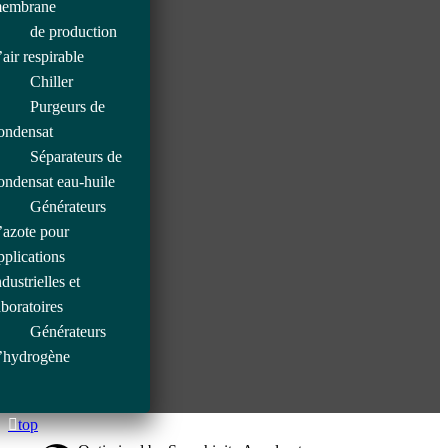
embrane
de production
’air respirable
Chiller
Purgeurs de
ondensat
Séparateurs de
ondensat eau-huile
Générateurs
’azote pour
pplications
ndustrielles et
aboratoires
Générateurs
’hydrogène
top