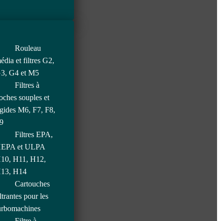
Rouleau
édia et filtres G2,
3, G4 et M5
Filtres à
oches souples et
igides M6, F7, F8,
9
Filtres EPA,
EPA et ULPA
10, H11, H12,
13, H14
Cartouches
iltrantes pour les
urbomachines
Filtre à