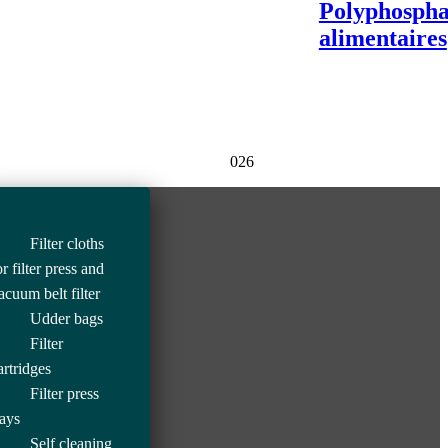
Polyphospha
Voir produit
Voir produit
alimentaires
Voir produit
Boxcom
© All Rights Reserved - 2
026
Filter cloths
or filter press and
acuum belt filter
Udder bags
Filter
artridges
Filter press
rays
Self cleaning