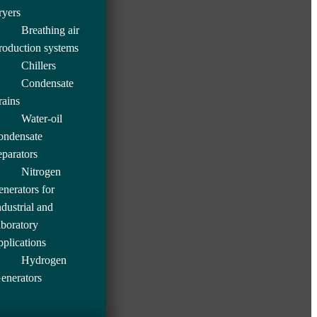
ryers
Breathing air
roduction systems
Chillers
Condensate
rains
Water-oil
ondensate
eparators
Nitrogen
enerators for
ndustrial and
aboratory
pplications
Hydrogen
enerators