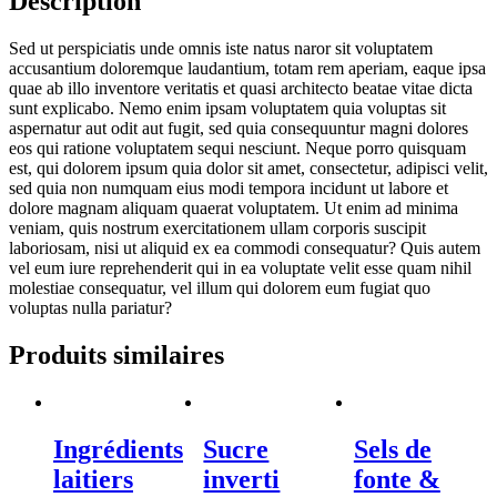
Description
Sed ut perspiciatis unde omnis iste natus naror sit voluptatem
accusantium doloremque laudantium, totam rem aperiam, eaque ipsa
quae ab illo inventore veritatis et quasi architecto beatae vitae dicta
sunt explicabo. Nemo enim ipsam voluptatem quia voluptas sit
aspernatur aut odit aut fugit, sed quia consequuntur magni dolores
eos qui ratione voluptatem sequi nesciunt. Neque porro quisquam
est, qui dolorem ipsum quia dolor sit amet, consectetur, adipisci velit,
sed quia non numquam eius modi tempora incidunt ut labore et
dolore magnam aliquam quaerat voluptatem. Ut enim ad minima
veniam, quis nostrum exercitationem ullam corporis suscipit
laboriosam, nisi ut aliquid ex ea commodi consequatur? Quis autem
vel eum iure reprehenderit qui in ea voluptate velit esse quam nihil
molestiae consequatur, vel illum qui dolorem eum fugiat quo
voluptas nulla pariatur?
Produits similaires
Voir produit
Voir produit
Voir produit
Ingrédients
Sucre
Sels de
laitiers
inverti
fonte &