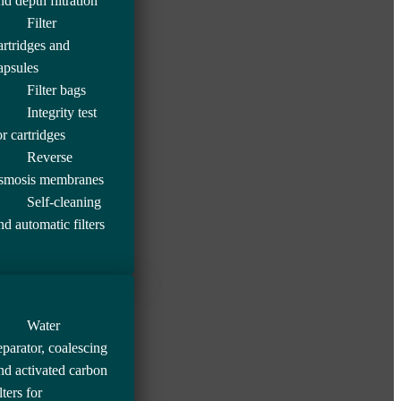
nd depth filtration
Filter
artridges and
apsules
Filter bags
Integrity test
or cartridges
Reverse
smosis membranes
Self-cleaning
nd automatic filters
Water
eparator, coalescing
nd activated carbon
lters for