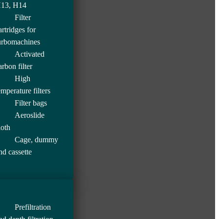
13, H14
Filter
artridges for
urbomachines
Activated
arbon filter
High
emperature filters
Filter bags
Aeroslide
loth
Cage, dummy
nd cassette
Prefiltration