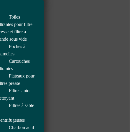
Toiles
iltrantes pour filtre
resse et filtre à
ande sous vide
Poches à
amelles
Cartouches
iltrantes
Plateaux pour
iltres presse
Filtres auto
ettoyant
Filtres à sable
entrifugeuses
Charbon actif