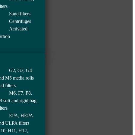
lters
Sand filters
Centrifuges
Activated
arbon
G2, G3, G4
nd M5 media rolls
nd filters
M6, F7, F8,
9 soft and rigid bag
lters
EPA, HEPA
nd ULPA filters
10, H11, H12,