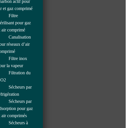
harbon actif pour
ir et gaz comprimé
Filtre
térilisant pour gaz
t air comprimé
Canalisation
our réseaux d’air
omprimé
Filtre inox
our la vapeur
Filtration du
O2
Sécheurs par
éfrigération
Sécheurs par
dsorption pour gaz
t air comprimés
Sécheurs à