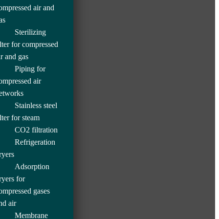
ompressed air and
as
Sterilizing
ilter for compressed
ir and gas
Piping for
ompressed air
etworks
Stainless steel
ilter for steam
CO2 filtration
Refrigeration
ryers
Adsorption
ryers for
ompressed gases
nd air
Membrane