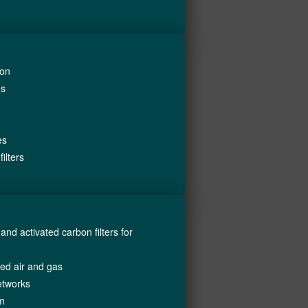
ion
es
es
ilters
and activated carbon filters for
ssed air and gas
etworks
am