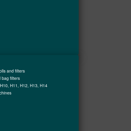
ls and filters
 bag filters
 H10, H11, H12, H13, H14
achines