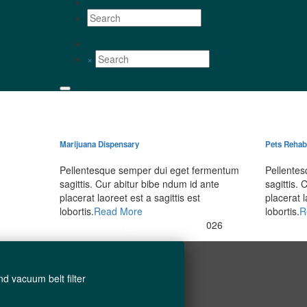
×
Marijuana Dispensary
Pets Rehabi
Pellentesque semper dui eget fermentum
Pellente
sagittis. Cur abitur bibe ndum id ante
sagittis.
placerat laoreet est a sagittis est
placerat l
lobortis.
Read More
lobortis.
R
Boxcom
© All Rights Reserved - 2
026
and vacuum belt filter