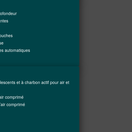
profondeur
antes
touches
se
tres automatiques
lescents et à charbon actif pour air et
t air comprimé
’air comprimé