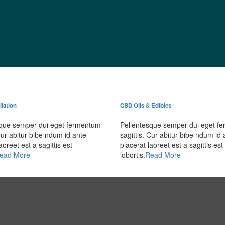
lation
CBD Oils & Edibles
sque semper dui eget fermentum
Pellentesque semper dui eget f
 Cur abitur bibe ndum id ante
sagittis. Cur abitur bibe ndum id 
aoreet est a sagittis est
placerat laoreet est a sagittis est
ead More
lobortis.
Read More