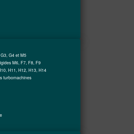
, G3, G4 et M5
rigides M6, F7, F8, F9
H10, H11, H12, H13, H14
les turbomachines
te