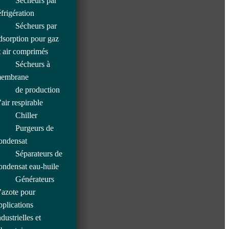
Sécheurs par
éfrigération
Sécheurs par
dsorption pour gaz
t air comprimés
Sécheurs à
embrane
de production
’air respirable
Chiller
Purgeurs de
ondensat
Séparateurs de
ondensat eau-huile
Générateurs
’azote pour
pplications
ndustrielles et