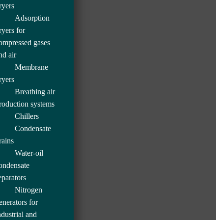
ryers
Adsorption
ryers for
ompressed gases
nd air
Membrane
ryers
Breathing air
roduction systems
Chillers
Condensate
rains
Water-oil
ondensate
eparators
Nitrogen
enerators for
ndustrial and