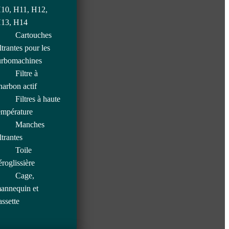
10, H11, H12,
13, H14
Cartouches
iltrantes pour les
urbomachines
Filtre à
harbon actif
Filtres à haute
empérature
Manches
iltrantes
Toile
éroglissière
Cage,
annequin et
assette