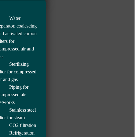
Water
eparator, coalescing
nd activated carbon
lters for
ompressed air and
as
Sterilizing
ilter for compressed
ir and gas
Piping for
ompressed air
etworks
Stainless steel
ilter for steam
CO2 filtration
Refrigeration