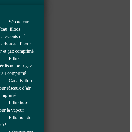
Séparateur
’eau, filtres
oalescents et à
harbon actif pour
ir et gaz comprimé
Filtre
térilisant pour gaz
t air comprimé
Canalisation
our réseaux d’air
omprimé
Filtre inox
our la vapeur
Filtration du
O2