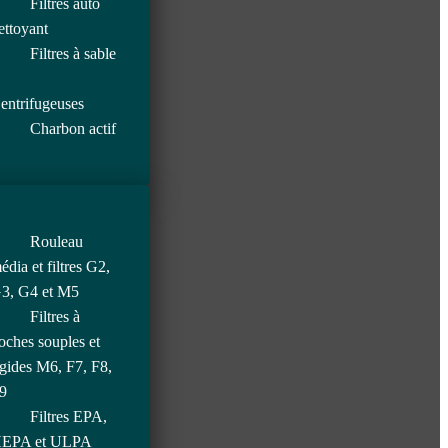
Filtres auto
ettoyant
Filtres à sable
entrifugeuses
Charbon actif
Rouleau
édia et filtres G2,
3, G4 et M5
Filtres à
oches souples et
igides M6, F7, F8,
9
Filtres EPA,
EPA et ULPA