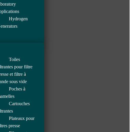
aboratory
pplications
Hydrogen
enerators
Toiles
iltrantes pour filtre
resse et filtre à
ande sous vide
Poches à
amelles
Cartouches
iltrantes
Plateaux pour
iltres presse