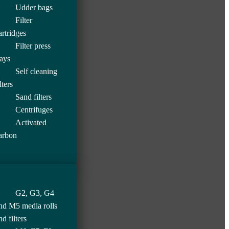
Udder bags
Filter
artridges
Filter press
rays
Self cleaning
lters
Sand filters
Centrifuges
Activated
arbon
G2, G3, G4
nd M5 media rolls
nd filters