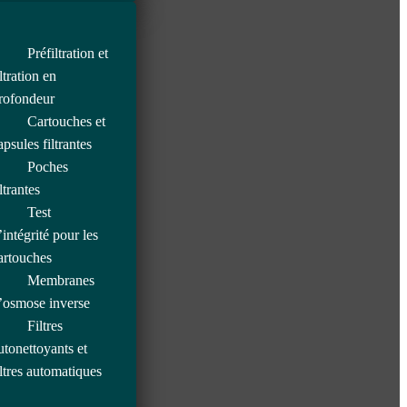
Préfiltration et
iltration en
rofondeur
Cartouches et
apsules filtrantes
Poches
iltrantes
Test
’intégrité pour les
artouches
Membranes
’osmose inverse
Filtres
utonettoyants et
iltres automatiques