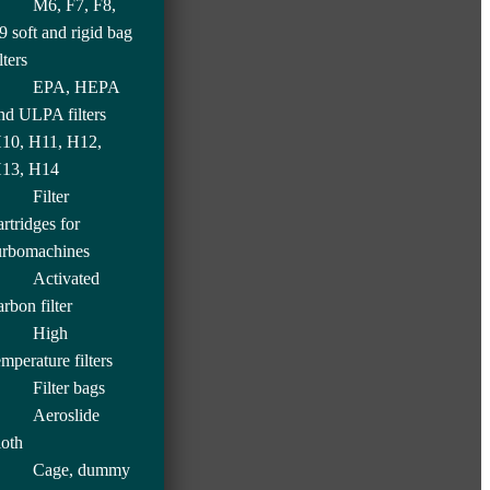
M6, F7, F8,
9 soft and rigid bag
lters
EPA, HEPA
nd ULPA filters
10, H11, H12,
13, H14
Filter
artridges for
urbomachines
Activated
arbon filter
High
emperature filters
Filter bags
Aeroslide
loth
Cage, dummy