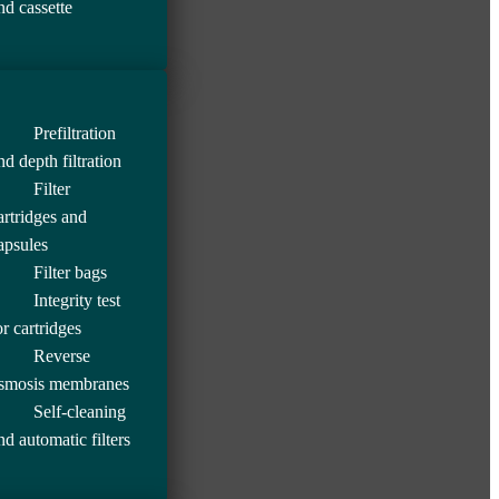
nd cassette
Prefiltration
nd depth filtration
Filter
artridges and
apsules
Filter bags
Integrity test
or cartridges
Reverse
smosis membranes
Self-cleaning
nd automatic filters